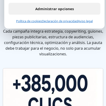
marcas que buscan llegar a nuevas
Administrar opciones
audiencias con campañas creativas,
segmentadas y medibles.
Política de cookies
Declaración de privacidad
Aviso legal
Cada campaña integra estrategia, copywriting, guiones,
piezas publicitarias, estructura de audiencias,
configuración técnica, optimización y análisis. La pauta
debe trabajar para el negocio, no solo para acumular
visualizaciones.