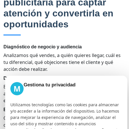
publicitaria para captar
atención y convertirla en
oportunidades
Diagnóstico de negocio y audiencia
Analizamos qué vendes, a quién quieres llegar, cuál es
tu diferencial, qué objeciones tiene el cliente y qué
acción debe realizar.
Definición del objetivo de campaña
Gestiona tu privacidad
M
Elegimos campañas de tráfico, leads, conversiones,
alcance, interacción, ventas o reconocimiento según la
etapa de tu negocio.
Utilizamos tecnologías como las cookies para almacenar
Estructura de audiencias
y/o acceder a la información del dispositivo. Lo hacemos
para mejorar la experiencia de navegación, analizar el
Organizamos públicos por ubicación, intereses,
uso del sitio y mostrar contenido o anuncios
comportamientos, audiencias personalizadas,