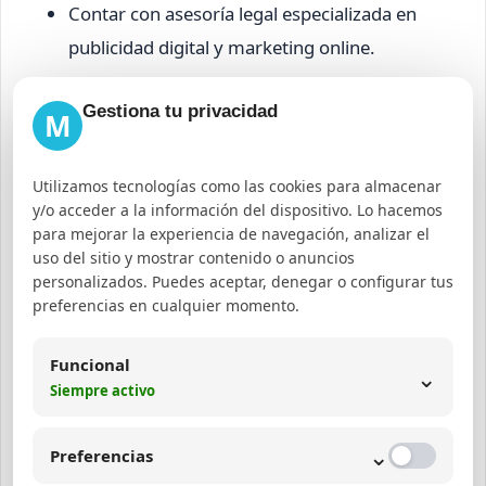
Contar con asesoría legal especializada en
publicidad digital y marketing online.
Ejemplo práctico:
Gestiona tu privacidad
M
Implementación de un
checklist legal en una
Utilizamos tecnologías como las cookies para almacenar
campaña de marketing con
y/o acceder a la información del dispositivo. Lo hacemos
para mejorar la experiencia de navegación, analizar el
influencers
uso del sitio y mostrar contenido o anuncios
personalizados. Puedes aceptar, denegar o configurar tus
preferencias en cualquier momento.
Supongamos que una marca lanza una campaña
con varios influencers para promocionar un
Funcional
⌄
nuevo producto. El checklist para cumplir con las
Siempre activo
normativas incluye:
⌄
Preferencias
Revisión de contratos que estipulen