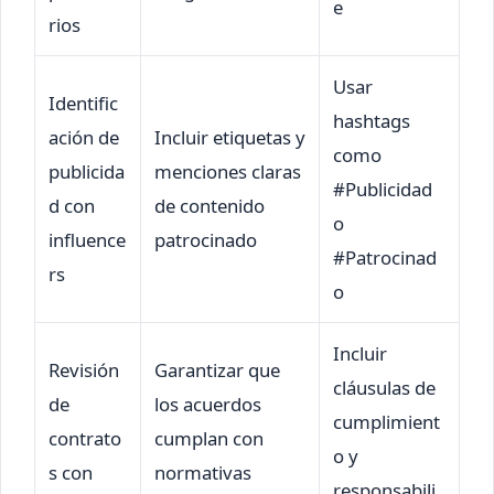
e
rios
Usar
Identific
hashtags
ación de
Incluir etiquetas y
como
publicida
menciones claras
#Publicidad
d con
de contenido
o
influence
patrocinado
#Patrocinad
rs
o
Incluir
Revisión
Garantizar que
cláusulas de
de
los acuerdos
cumplimient
contrato
cumplan con
o y
s con
normativas
responsabili