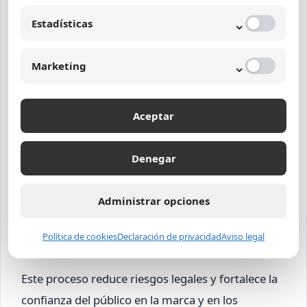
obligaciones legales y transparencia.
⌄
Estadísticas
Definición clara de mensajes y productos
promocionados.
⌄
Marketing
Instrucción a influencers para usar hashtags
como #Publicidad o #Patrocinado en todas
las publicaciones.
Aceptar
Revisión y aprobación de los contenidos antes
de su publicación para evitar mensajes
Denegar
engañosos.
Confirmación de consentimiento para uso y
Administrar opciones
tratamiento de datos personales recolectados
Política de cookies
Declaración de privacidad
Aviso legal
durante la campaña.
Este proceso reduce riesgos legales y fortalece la
confianza del público en la marca y en los