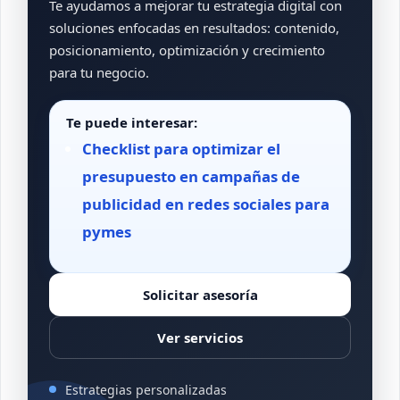
Te ayudamos a mejorar tu estrategia digital con
soluciones enfocadas en resultados: contenido,
posicionamiento, optimización y crecimiento
para tu negocio.
Te puede interesar:
Checklist para optimizar el
presupuesto en campañas de
publicidad en redes sociales para
pymes
Solicitar asesoría
Ver servicios
Estrategias personalizadas