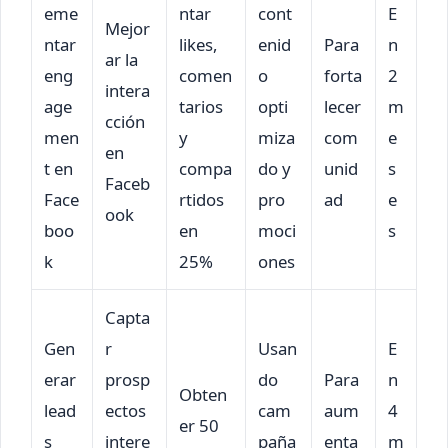
eme
ntar
cont
E
Mejor
ntar
likes,
enid
Para
n
ar la
eng
comen
o
forta
2
intera
age
tarios
opti
lecer
m
cción
men
y
miza
com
e
en
t en
compa
do y
unid
s
Faceb
Face
rtidos
pro
ad
e
ook
boo
en
moci
s
k
25%
ones
Capta
Gen
r
Usan
E
erar
prosp
do
Para
n
Obten
lead
ectos
cam
aum
4
er 50
s
intere
paña
enta
m