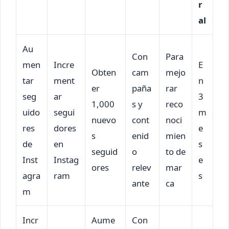
r
al
Au
Con
Para
men
Incre
E
Obten
cam
mejo
tar
ment
n
er
paña
rar
seg
ar
3
1,000
s y
reco
uido
segui
m
nuevo
cont
noci
res
dores
e
s
enid
mien
de
en
s
seguid
o
to de
Inst
Instag
e
ores
relev
mar
agra
ram
s
ante
ca
m
Incr
Aume
Con