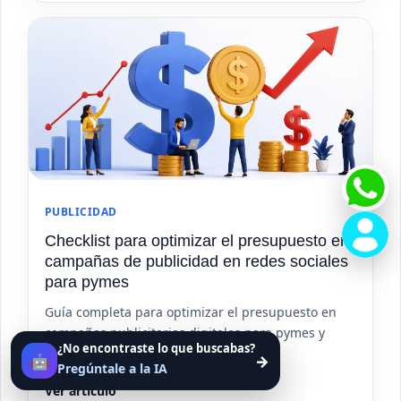
PUBLICIDAD
Checklist para optimizar el presupuesto en
campañas de publicidad en redes sociales
para pymes
Guía completa para optimizar el presupuesto en
campañas publicitarias digitales para pymes y
¿No encontraste lo que buscabas?
mejorar el retorno de inversión.
🤖
→
Pregúntale a la IA
Ver artículo