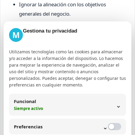
Ignorar la alineación con los objetivos
generales del negocio.
No definir KPIs o indicadores para medir
Gestiona tu privacidad
resultados.
M
Evitar estos errores mejora la efectividad y el
Utilizamos tecnologías como las cookies para almacenar
retorno de las acciones digitales.
y/o acceder a la información del dispositivo. Lo hacemos
para mejorar la experiencia de navegación, analizar el
Recomendaciones para crear
uso del sitio y mostrar contenido o anuncios
personalizados. Puedes aceptar, denegar o configurar tus
objetivos para redes sociales
preferencias en cualquier momento.
efectivos
Funcional
⌄
Siempre activo
Al momento de
cómo crear objetivos para redes
sociales paso a paso
, considere las siguientes
⌄
Preferencias
recomendaciones: