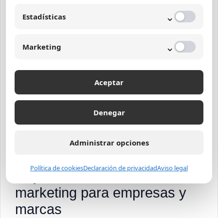
⌄
Involucre a los equipos de marketing, ventas
Estadísticas
y atención al cliente para alinear objetivos.
⌄
Utilice datos históricos y análisis de
Marketing
competencia para fijar metas realistas.
Combine objetivos cualitativos y cuantitativos
Aceptar
para un enfoque integral.
Evalúe regularmente los avances y ajuste las
Denegar
metas según sea necesario.
Comunique los objetivos a todos los
Administrar opciones
involucrados para generar compromiso.
Política de cookies
Declaración de privacidad
Aviso legal
Objetivos de social media
marketing para empresas y
marcas