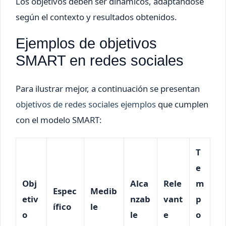
Los objetivos deben ser dinámicos, adaptándose
según el contexto y resultados obtenidos.
Ejemplos de objetivos
SMART en redes sociales
Para ilustrar mejor, a continuación se presentan
objetivos de redes sociales ejemplos
que cumplen
con el modelo SMART:
T
e
Obj
Alca
Rele
m
Espec
Medib
etiv
nzab
vant
p
ífico
le
o
le
e
o