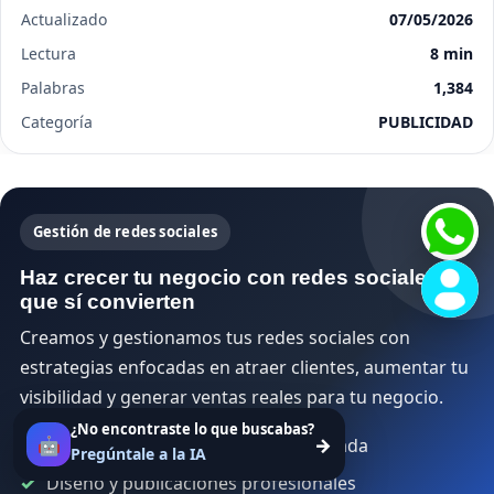
Actualizado
07/05/2026
Lectura
8 min
Palabras
1,384
Categoría
PUBLICIDAD
Gestión de redes sociales
Haz crecer tu negocio con redes sociales
que sí convierten
Creamos y gestionamos tus redes sociales con
estrategias enfocadas en atraer clientes, aumentar tu
visibilidad y generar ventas reales para tu negocio.
¿No encontraste lo que buscabas?
🤖
→
Estrategia de contenido personalizada
Pregúntale a la IA
Diseño y publicaciones profesionales