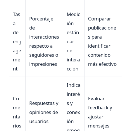
Tas
Medic
Porcentaje
Comparar
a
ión
de
publicacione
de
están
interacciones
s para
eng
dar
respecto a
identificar
age
de
seguidores o
contenido
me
intera
impresiones
más efectivo
nt
cción
Indica
interé
Co
Evaluar
Respuestas y
s y
me
feedback y
opiniones de
conex
nta
ajustar
usuarios
ión
rios
mensajes
emoci