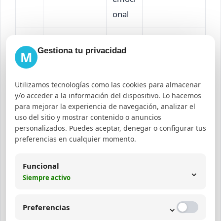
onal
Amplí
Gestiona tu privacidad
M
Co
a el
Medir
Veces que se
mp
alcanc
viralidad y
comparte el
Utilizamos tecnologías como las cookies para almacenar
arti
e y
relevancia
contenido
y/o acceder a la información del dispositivo. Lo hacemos
dos
visibili
social
para mejorar la experiencia de navegación, analizar el
uso del sitio y mostrar contenido o anuncios
dad
personalizados. Puedes aceptar, denegar o configurar tus
preferencias en cualquier momento.
Tie
mp
Evalú
Funcional
⌄
o
Duración que
a
Optimizar
Siempre activo
de
el usuario ve
calida
formatos
⌄
visu
un video o
d y
audiovisuale
Preferencias