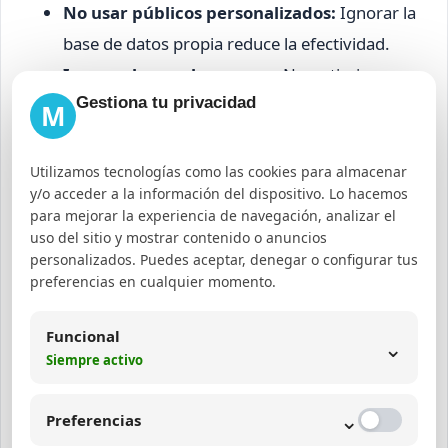
No usar públicos personalizados:
Ignorar la
base de datos propia reduce la efectividad.
Ignorar la prueba y error:
No optimizar
Gestiona tu privacidad
campañas con datos reales limita el
M
aprendizaje.
Superponer audiencias:
Mostrar anuncios a
Utilizamos tecnologías como las cookies para almacenar
y/o acceder a la información del dispositivo. Lo hacemos
la misma persona desde diferentes
para mejorar la experiencia de navegación, analizar el
segmentos aumenta costos.
uso del sitio y mostrar contenido o anuncios
Olvidar segmentar por ubicación:
Cuando
personalizados. Puedes aceptar, denegar o configurar tus
preferencias en cualquier momento.
el negocio es local, mostrar anuncios a
usuarios fuera del área es un gasto inútil.
Funcional
⌄
Siempre activo
Estrategias de segmentación
Facebook Ads para negocios
⌄
Preferencias