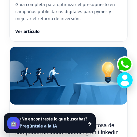
Guía completa para optimizar el presupuesto en
campañas publicitarias digitales para pymes y
mejorar el retorno de inversión.
Ver artículo
PUBLICIDAD
¿No encontraste lo que buscabas?
🤖
→
Caso de uso: implementación exitosa de
Pregúntale a la IA
campañas de video marketing en LinkedIn