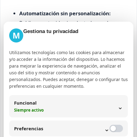
Automatización sin personalización:
Publicar contenido sin adaptarlo a cada
Gestiona tu privacidad
plataforma puede disminuir el engagement.
M
No revisar publicaciones programadas:
Cambios en tendencias o noticias pueden
Utilizamos tecnologías como las cookies para almacenar
y/o acceder a la información del dispositivo. Lo hacemos
hacer que el contenido pierda relevancia o sea
para mejorar la experiencia de navegación, analizar el
inapropiado.
uso del sitio y mostrar contenido o anuncios
Ignorar análisis de métricas:
Sin revisar los
personalizados. Puedes aceptar, denegar o configurar tus
preferencias en cualquier momento.
resultados, no se pueden ajustar estrategias
para mejorar el rendimiento.
Funcional
⌄
Exceso de publicaciones:
Sobrecargar la
Siempre activo
audiencia puede causar rechazo y pérdida de
seguidores.
⌄
Preferencias
No interactuar con la comunidad:
La