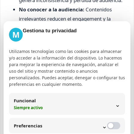
genera inconsistencia y pérdida de audiencia.
No conocer a la audiencia:
Contenidos
irrelevantes reducen el engagement y la
fidelización.
Gestiona tu privacidad
M
Ignorar la interacción:
No responder ni
generar conversación afecta negativamente
Utilizamos tecnologías como las cookies para almacenar
la percepción de marca.
y/o acceder a la información del dispositivo. Lo hacemos
para mejorar la experiencia de navegación, analizar el
Falta de análisis y optimización:
No
uso del sitio y mostrar contenido o anuncios
aprovechar los datos limita el crecimiento y
personalizados. Puedes aceptar, denegar o configurar tus
mejora.
preferencias en cualquier momento.
Ejemplos de estrategia de
Funcional
⌄
redes sociales exitosas
Siempre activo
⌄
Preferencias
Para ilustrar la aplicación práctica, se presentan