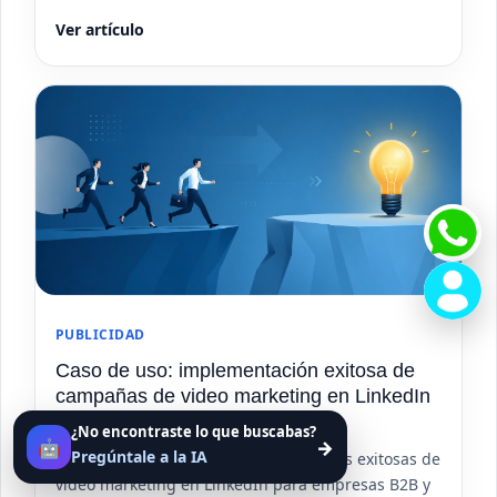
Ver artículo
PUBLICIDAD
Caso de uso: implementación exitosa de
campañas de video marketing en LinkedIn
para empresas B2B
¿No encontraste lo que buscabas?
🤖
→
Pregúntale a la IA
Descubre cómo implementar campañas exitosas de
video marketing en LinkedIn para empresas B2B y