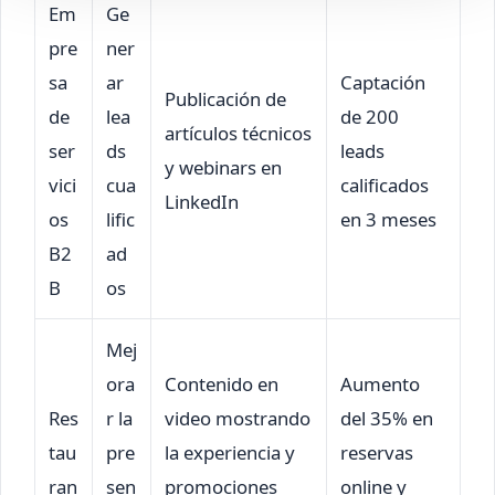
Em
Ge
pre
ner
sa
ar
Captación
Publicación de
de
lea
de 200
artículos técnicos
ser
ds
leads
y webinars en
vici
cua
calificados
LinkedIn
os
lific
en 3 meses
B2
ad
B
os
Mej
ora
Contenido en
Aumento
Res
r la
video mostrando
del 35% en
tau
pre
la experiencia y
reservas
ran
sen
promociones
online y