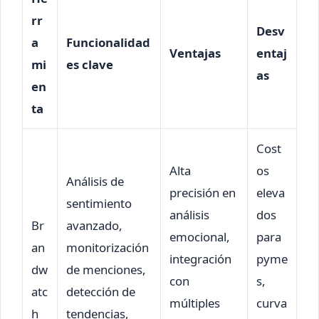
rr
Desv
a
Funcionalidad
Ventajas
entaj
mi
es clave
as
en
ta
Cost
Alta
os
Análisis de
precisión en
eleva
sentimiento
análisis
dos
Br
avanzado,
emocional,
para
an
monitorización
integración
pyme
dw
de menciones,
con
s,
atc
detección de
múltiples
curva
h
tendencias,