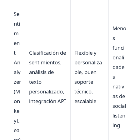
Se
nti
Meno
m
s
en
funci
t
Clasificación de
Flexible y
onali
An
sentimientos,
personaliza
dade
aly
análisis de
ble, buen
s
zer
texto
soporte
nativ
(M
personalizado,
técnico,
as de
on
integración API
escalable
social
ke
listen
yL
ing
ea
rn)