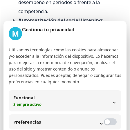
desempeño en periodos o frente a la
competencia.
Automatización del social listening:
Monitorización continua sin intervención
Gestiona tu privacidad
M
manual constante.
Utilizamos tecnologías como las cookies para almacenar
Errores comunes al
y/o acceder a la información del dispositivo. Lo hacemos
implementar herramientas de
para mejorar la experiencia de navegación, analizar el
uso del sitio y mostrar contenido o anuncios
análisis de sentimiento
personalizados. Puedes aceptar, denegar o configurar tus
preferencias en cualquier momento.
Un error frecuente es confiar exclusivamente en
Funcional
la automatización sin validar manualmente los
⌄
Siempre activo
resultados, ya que los algoritmos pueden
interpretar mal contextos complejos o lenguaje
⌄
Preferencias
figurado. Otro fallo habitual es no definir