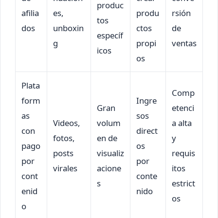
produc
afilia
es,
produ
rsión
tos
dos
unboxin
ctos
de
específ
g
propi
ventas
icos
os
Plata
Comp
form
Ingre
Gran
etenci
as
sos
Videos,
volum
a alta
con
direct
fotos,
en de
y
pago
os
posts
visualiz
requis
por
por
virales
acione
itos
cont
conte
s
estrict
enid
nido
os
o