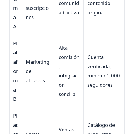
comunid
contenido
m
suscripcio
ad activa
original
a
nes
A
Pl
Alta
at
comisión
Cuenta
af
Marketing
,
verificada,
or
de
integraci
mínimo 1,000
m
afiliados
ón
seguidores
a
sencilla
B
Pl
at
Catálogo de
Ventas