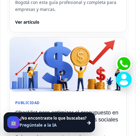
Bogotá con esta guía profesional y completa para
empresas y marcas.
Ver artículo
PUBLICIDAD
Checklist para optimizar el presupuesto en
¿No encontraste lo que buscabas?
campañas de publicidad en redes sociales
🤖
→
Pregúntale a la IA
para pymes