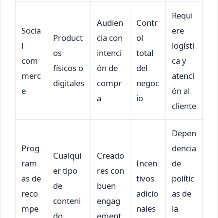
Requi
Audien
Contr
Socia
ere
Product
cia con
ol
l
logísti
os
intenci
total
com
ca y
físicos o
ón de
del
merc
atenci
digitales
compr
negoc
e
ón al
a
io
cliente
Depen
Prog
dencia
Cualqui
Creado
ram
Incen
de
er tipo
res con
as de
tivos
polític
de
buen
reco
adicio
as de
conteni
engag
mpe
nales
la
do
ement