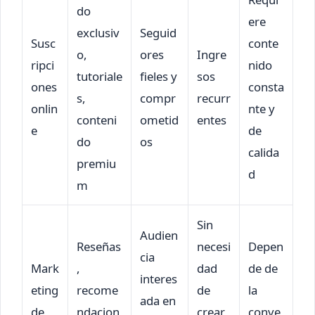
do
ere
exclusiv
Seguid
Susc
conte
o,
ores
Ingre
ripci
nido
tutoriale
fieles y
sos
ones
consta
s,
compr
recurr
onlin
nte y
conteni
ometid
entes
e
de
do
os
calida
premiu
d
m
Sin
Audien
Reseñas
necesi
Depen
cia
Mark
,
dad
de de
interes
eting
recome
de
la
ada en
de
ndacion
crear
conve