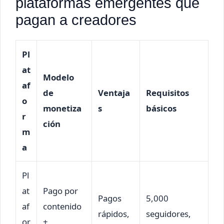
plataformas emergentes que
pagan a creadores
Pl
at
Modelo
af
de
Ventaja
Requisitos
o
monetiza
s
básicos
r
ción
m
a
Pl
at
Pago por
Pagos
5,000
af
contenido
rápidos,
seguidores,
or
+