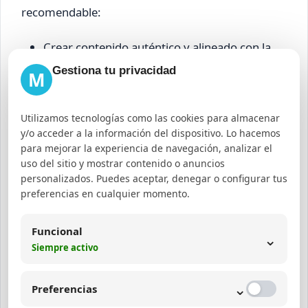
recomendable:
Crear contenido auténtico y alineado con la
marca o nicho.
Gestiona tu privacidad
M
Interactuar activamente con la comunidad
para aumentar el alcance.
Utilizamos tecnologías como las cookies para almacenar
Participar en programas de recompensas y
y/o acceder a la información del dispositivo. Lo hacemos
para mejorar la experiencia de navegación, analizar el
colaboraciones ofrecidos por las plataformas.
uso del sitio y mostrar contenido o anuncios
Utilizar herramientas para monetizar
personalizados. Puedes aceptar, denegar o configurar tus
preferencias en cualquier momento.
audiencias digitales que faciliten la gestión y
análisis de resultados.
Funcional
⌄
Siempre activo
Tendencias de monetización
digital 2026 y la economía de
⌄
Preferencias
creadores digitales