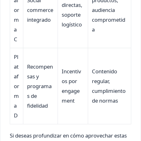
af
Social
productos,
directas,
or
commerce
audiencia
soporte
m
integrado
comprometid
logístico
a
a
C
Pl
at
Recompen
Incentiv
Contenido
af
sas y
os por
regular,
or
programa
engage
cumplimiento
m
s de
ment
de normas
a
fidelidad
D
Si deseas profundizar en cómo aprovechar estas