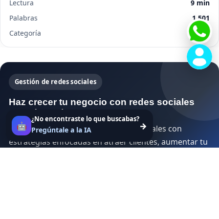
Lectura
9 min
Palabras
1,501
Categoría
Wiki
Gestión de redes sociales
Haz crecer tu negocio con redes sociales
que sí convierten
¿No encontraste lo que buscabas?
🤖
→
Creamos y gestionamos tus redes sociales con
Pregúntale a la IA
estrategias enfocadas en atraer clientes, aumentar tu
visibilidad y generar ventas reales para tu negocio.
Estrategia de contenido personalizada
Diseño y publicaciones profesionales
Gestión de mensajes y leads