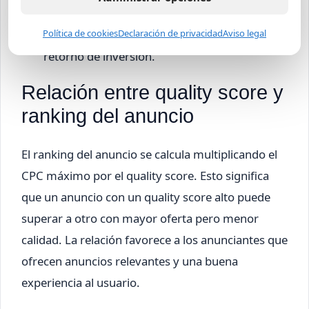
anuncios más relevantes.
La eficiencia general de la campaña y el
Política de cookies
Declaración de privacidad
Aviso legal
retorno de inversión.
Relación entre quality score y
ranking del anuncio
El ranking del anuncio se calcula multiplicando el
CPC máximo por el quality score. Esto significa
que un anuncio con un quality score alto puede
superar a otro con mayor oferta pero menor
calidad. La relación favorece a los anunciantes que
ofrecen anuncios relevantes y una buena
experiencia al usuario.