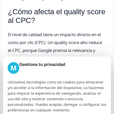
¿Cómo afecta el quality score
al CPC?
El nivel de calidad tiene un impacto directo en el
costo por clic (CPC). Un quality score alto reduce
el CPC, porque Google premia la relevancia y
calidad con precios más bajos. Por ejemplo, un
Gestiona tu privacidad
anuncio con calidad 8 puede pagar menos por clic
M
que otro con calidad 5, aunque ambos compitan
por la misma palabra clave.
Utilizamos tecnologías como las cookies para almacenar
y/o acceder a la información del dispositivo. Lo hacemos
para mejorar la experiencia de navegación, analizar el
Esto permite optimizar el presupuesto y
uso del sitio y mostrar contenido o anuncios
aumentar la rentabilidad de las campañas
personalizados. Puedes aceptar, denegar o configurar tus
preferencias en cualquier momento.
publicitarias.