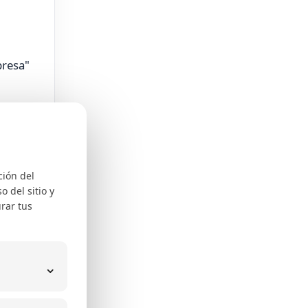
presa"
ar la
ción del
 del sitio y
rar tus
⌄