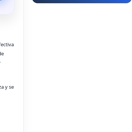
ectiva
de
y
za y se