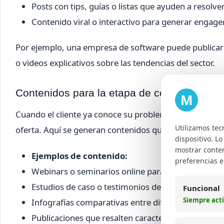
Posts con tips, guías o listas que ayuden a resolver
Contenido viral o interactivo para generar engag
Por ejemplo, una empresa de software puede publicar
o videos explicativos sobre las tendencias del sector.
Contenidos para la etapa de consideración
M
Cuando el cliente ya conoce su problemática y busca so
Utilizamos tec
oferta. Aquí se generan contenidos que muestran benef
dispositivo. L
mostrar conten
Ejemplos de contenido:
preferencias 
Webinars o seminarios online para explicar funcio
Estudios de caso o testimonios de clientes satisfe
Funcional
Siempre act
Infografías comparativas entre diferentes solucio
Publicaciones que resalten características únicas 