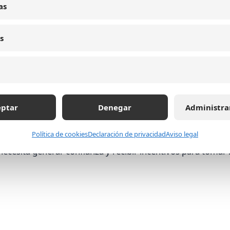
as
gir nuestra plataforma frente a la competencia" o videos de
s
nsole: Guía completa para maximizar tu presencia digi
eptar
Denegar
Administra
Política de cookies
Declaración de privacidad
Aviso legal
o necesita generar confianza y recibir incentivos para tomar 