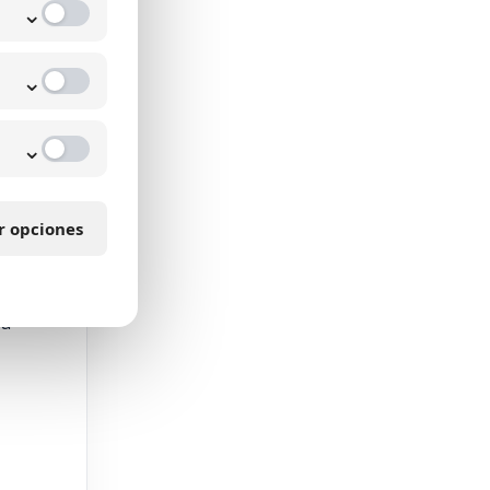
⌄
⌄
⌄
tal
r opciones
la