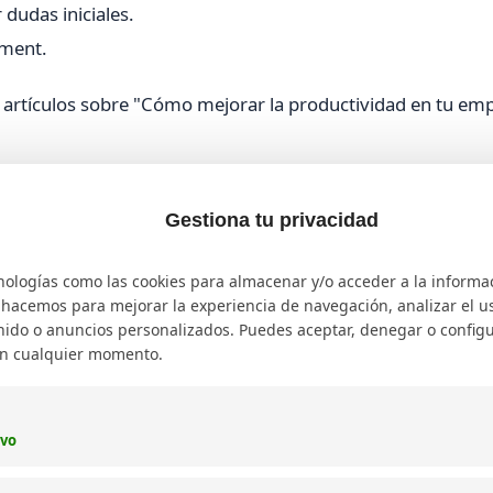
 dudas iniciales.
ement.
 artículos sobre "Cómo mejorar la productividad en tu em
Gestiona tu privacidad
luciones, el contenido debe profundizar, educar y diferenci
nologías como las cookies para almacenar y/o acceder a la informa
icios, casos de éxito y comparativas.
o hacemos para mejorar la experiencia de navegación, analizar el uso
ido o anuncios personalizados. Puedes aceptar, denegar o configu
en cualquier momento.
nalidades o ventajas.
chos.
ivo
nes.
y valor agregado.