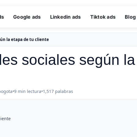
ds
Google ads
Linkedin ads
Tiktok ads
Blog
ún la etapa de tu cliente
des sociales según la
bogota
•
9 min lectura
•
1,517 palabras
liente