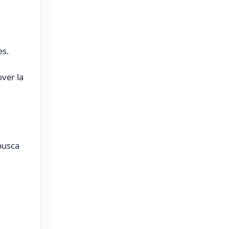
es.
ver la
 busca