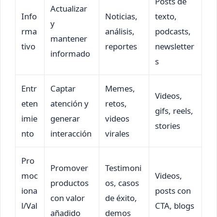
Posts de
Actualizar
Info
Noticias,
texto,
y
rma
análisis,
podcasts,
mantener
tivo
reportes
newsletter
informado
s
Entr
Captar
Memes,
Videos,
eten
atención y
retos,
gifs, reels,
imie
generar
videos
stories
nto
interacción
virales
Pro
Promover
Testimoni
moc
Videos,
productos
os, casos
iona
posts con
con valor
de éxito,
l/Val
CTA, blogs
añadido
demos