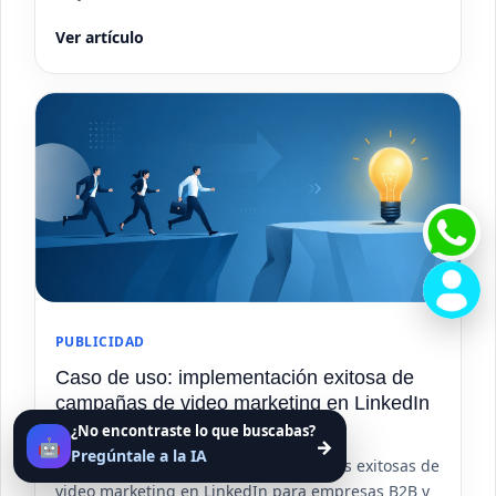
Ver artículo
PUBLICIDAD
Caso de uso: implementación exitosa de
campañas de video marketing en LinkedIn
para empresas B2B
¿No encontraste lo que buscabas?
🤖
→
Pregúntale a la IA
Descubre cómo implementar campañas exitosas de
video marketing en LinkedIn para empresas B2B y