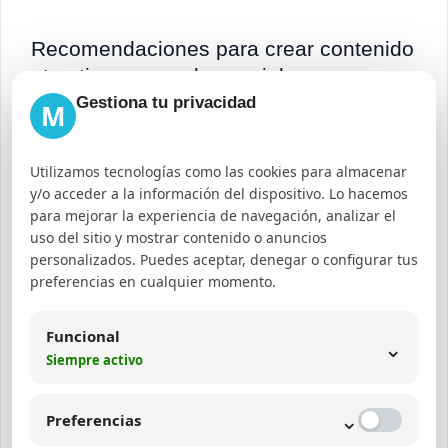
Recomendaciones para crear contenido
atractivo para redes sociales
Gestiona tu privacidad
M
Para captar y mantener la atención, es
fundamental:
Utilizamos tecnologías como las cookies para almacenar
y/o acceder a la información del dispositivo. Lo hacemos
Usar un lenguaje claro, directo y cercano.
para mejorar la experiencia de navegación, analizar el
Incluir imágenes y videos de alta calidad.
uso del sitio y mostrar contenido o anuncios
personalizados. Puedes aceptar, denegar o configurar tus
Incorporar elementos interactivos como
preferencias en cualquier momento.
encuestas o preguntas.
Contar historias que conecten
Funcional
⌄
emocionalmente.
Siempre activo
Ser consistente en estilo y frecuencia de
⌄
publicación.
Preferencias